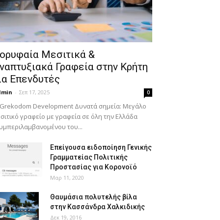
ορυφαία Μεσιτικά &
ναπτυξιακά Γραφεία στην Κρήτη
ια Επενδυτές
dmin
-
Σεπ 17, 2025
0
 Grekodom Development Δυνατά σημεία: Μεγάλο
σιτικό γραφείο με γραφεία σε όλη την Ελλάδα
υμπεριλαμβανομένου του...
Επείγουσα ειδοποίηση Γενικής
Γραμματείας Πολιτικής
Προστασίας για Κορονοϊό
Μαρ 11, 2020
Θαυμάσια πολυτελής βίλα
στην Κασσάνδρα Χαλκιδικής
Δεκ 19, 2016