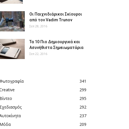
Οι Παιχνιδιάρικοι Σκίουροι
από τον Vadim Trunov
Σεπ 28, 2016
Τα 10 Πιο Δημιουργικά και
Ασυνήθιστα Σημειωματάρια
Σεπ 22, 2016
Φωτογραφία
341
Creative
299
Βίντεο
295
Σχεδιασμός
292
Αυτοκίνητα
237
Μόδα
209