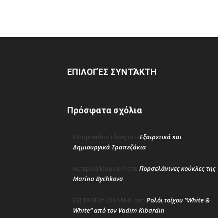
ΕΠΙΛΟΓΈΣ ΣΥΝΤΆΚΤΗ
Πρόσφατα σχόλια
Εξαιρετικά και
Μασμανιδου Ελενη
στο
Δημιουργικά Τραπεζάκια
Πορσελάνινες κούκλες της
κατερινα Μαρκακη
στο
Marina Bychkova
Ρολόι τοίχου “White &
ΕΥΣΤΑΘΙΟΥ ΙΩΑΝΝΗΣ
στο
White” από τον Vadim Kibardin