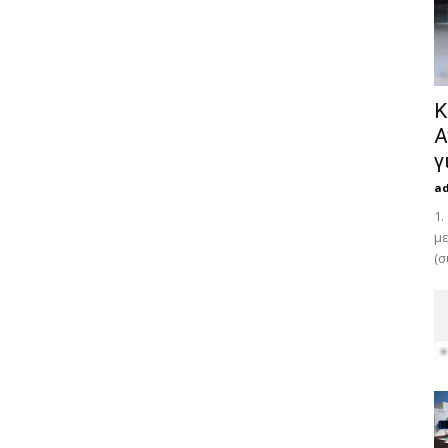
Κ
Α
γ
a
1.
με
(σ