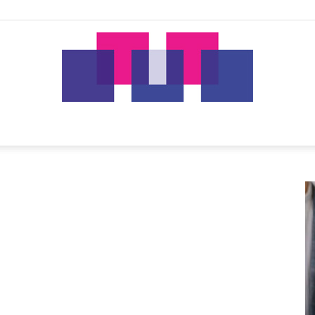
tut.gr