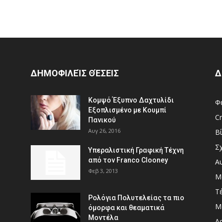
ΔΗΜΟΦΙΛΕΊΣ ΘΈΣΕΙΣ
Δ
Κομψό Έξυπνο Δαχτυλίδι
Φ
Εξοπλισμένο με Κουμπί
Cr
Πανικού
Αυγ 26, 2016
Β
Σ
Υπεραλιστική Γραφική Τέχνη
από τον Franco Clooney
Α
Φεβ 3, 2013
Μ
Τ
Ρολόγια Πολυτελείας τα πιο
Μ
όμορφα και θεαματικά
Μοντέλα
Αρ