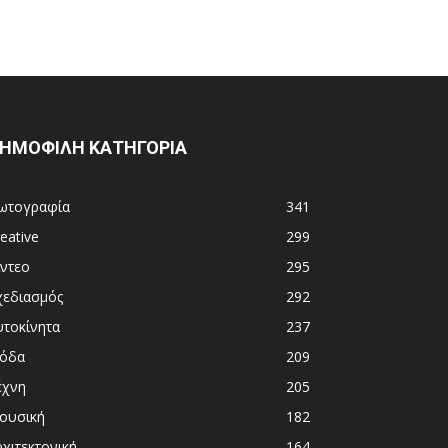
ΗΜΟΦΙΛΗ ΚΑΤΗΓΟΡΙΑ
ωτογραφία
341
eative
299
ίντεο
295
χεδιασμός
292
υτοκίνητα
237
όδα
209
έχνη
205
ουσική
182
χιτεκτονική
164