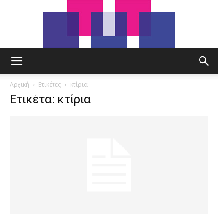
tut.gr
Αρχική
Ετικέτες
κτίρια
Ετικέτα: κτίρια