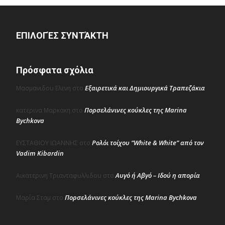
ΕΠΙΛΟΓΈΣ ΣΥΝΤΆΚΤΗ
Πρόσφατα σχόλια
Εξαιρετικά και Δημιουργικά Τραπεζάκια
Μασμανιδου Ελενη
στο
Πορσελάνινες κούκλες της Marina
κατερινα Μαρκακη
στο
Bychkova
Ρολόι τοίχου “White & White” από τον
ΕΥΣΤΑΘΙΟΥ ΙΩΑΝΝΗΣ
στο
Vadim Kibardin
Αυγό ή Αβγό – Ιδού η απορία
Αικατερινη Τριανταφυλλιδου
στο
Πορσελάνινες κούκλες της Marina Bychkova
Μαρία Σταμ
στο