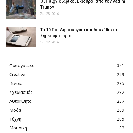
Οι Παιχνιδιάρικοι Σκίουροι από τον Vadim
Trunov
Σεπ 28, 2016
Τα 10 Πιο Δημιουργικά και Ασυνήθιστα
Σημειωματάρια
Σεπ 22, 2016
Φωτογραφία
341
Creative
299
Βίντεο
295
Σχεδιασμός
292
Αυτοκίνητα
237
Μόδα
209
Τέχνη
205
Μουσική
182