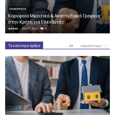
ΕΠΙΧΕΙΡΉΣΕΙΣ
Κορυφαία Μεσιτικά & Αναπτυξιακά Γραφεία
στην Κρήτη για Επενδυτές
admin
-
Σεπ 17, 2025
0
a
Τα καλύτερα άρθρα
All
περισσότερο