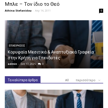
Μπλε – Τον ίδιο το Θεό
Athina Stefanidou
-
Απρ 14, 2011
0
ΕΠΙΧΕΙΡΉΣΕΙΣ
Κορυφαία Μεσιτικά & Αναπτυξιακά Γραφεία
στην Κρήτη για Επενδυτές
admin
-
Σεπ 17, 2025
0
a
Τα καλύτερα άρθρα
All
περισσότερο