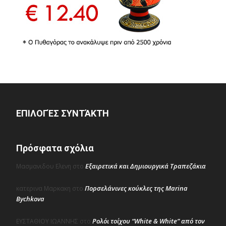
ΕΠΙΛΟΓΈΣ ΣΥΝΤΆΚΤΗ
Πρόσφατα σχόλια
Εξαιρετικά και Δημιουργικά Τραπεζάκια
Μασμανιδου Ελενη
στο
Πορσελάνινες κούκλες της Marina
κατερινα Μαρκακη
στο
Bychkova
Ρολόι τοίχου “White & White” από τον
ΕΥΣΤΑΘΙΟΥ ΙΩΑΝΝΗΣ
στο