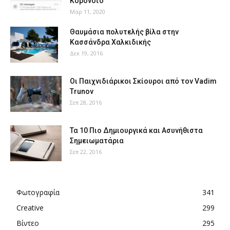
Κορονοϊό
Μαρ 11, 2020
Θαυμάσια πολυτελής βίλα στην
Κασσάνδρα Χαλκιδικής
Δεκ 19, 2016
Οι Παιχνιδιάρικοι Σκίουροι από τον Vadim
Trunov
Σεπ 28, 2016
Τα 10 Πιο Δημιουργικά και Ασυνήθιστα
Σημειωματάρια
Σεπ 22, 2016
Φωτογραφία
341
Creative
299
Βίντεο
295