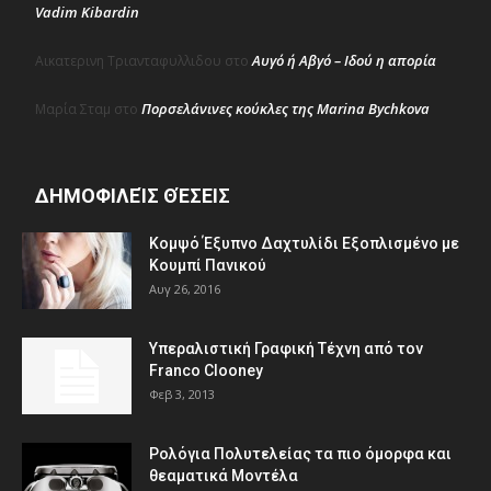
Vadim Kibardin
Αυγό ή Αβγό – Ιδού η απορία
Αικατερινη Τριανταφυλλιδου
στο
Πορσελάνινες κούκλες της Marina Bychkova
Μαρία Σταμ
στο
ΔΗΜΟΦΙΛΕΊΣ ΘΈΣΕΙΣ
Κομψό Έξυπνο Δαχτυλίδι Εξοπλισμένο με
Κουμπί Πανικού
Αυγ 26, 2016
Υπεραλιστική Γραφική Τέχνη από τον
Franco Clooney
Φεβ 3, 2013
Ρολόγια Πολυτελείας τα πιο όμορφα και
θεαματικά Μοντέλα