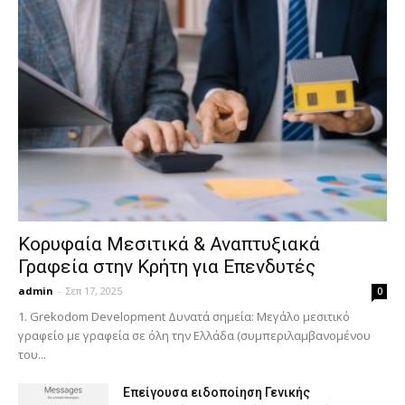
Κορυφαία Μεσιτικά & Αναπτυξιακά
Γραφεία στην Κρήτη για Επενδυτές
admin
-
Σεπ 17, 2025
0
1. Grekodom Development Δυνατά σημεία: Μεγάλο μεσιτικό
γραφείο με γραφεία σε όλη την Ελλάδα (συμπεριλαμβανομένου
του...
Επείγουσα ειδοποίηση Γενικής