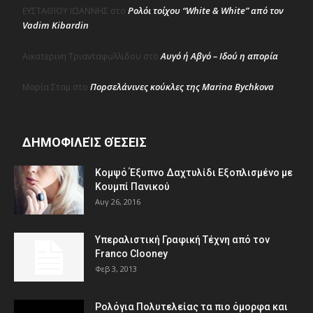
Ρολόι τοίχου “White & White” από τον
ΕΥΣΤΑΘΙΟΥ ΙΩΑΝΝΗΣ
στο
Vadim Kibardin
Αυγό ή Αβγό – Ιδού η απορία
Αικατερινη Τριανταφυλλιδου
στο
Πορσελάνινες κούκλες της Marina Bychkova
Μαρία Σταμ
στο
ΔΗΜΟΦΙΛΕΊΣ ΘΈΣΕΙΣ
Κομψό Έξυπνο Δαχτυλίδι Εξοπλισμένο με
Κουμπί Πανικού
Αυγ 26, 2016
Υπεραλιστική Γραφική Τέχνη από τον
Franco Clooney
Φεβ 3, 2013
Ρολόγια Πολυτελείας τα πιο όμορφα και