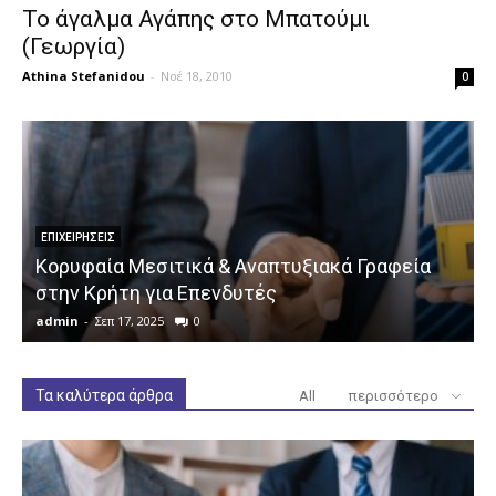
Το άγαλμα Αγάπης στο Μπατούμι
(Γεωργία)
Athina Stefanidou
-
Νοέ 18, 2010
0
ΕΠΙΧΕΙΡΉΣΕΙΣ
Κορυφαία Μεσιτικά & Αναπτυξιακά Γραφεία
στην Κρήτη για Επενδυτές
admin
-
Σεπ 17, 2025
0
a
Τα καλύτερα άρθρα
All
περισσότερο