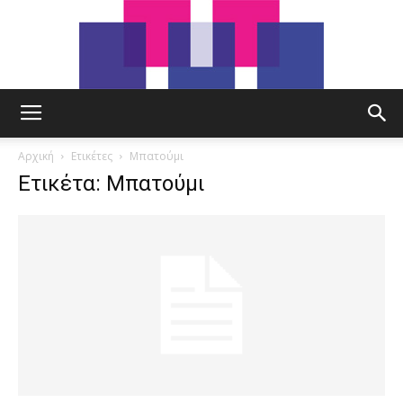
tut.gr
Αρχική
Ετικέτες
Μπατούμι
Ετικέτα: Μπατούμι