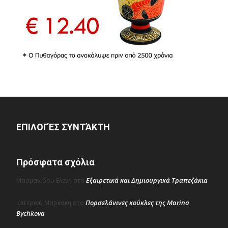
ΕΠΙΛΟΓΈΣ ΣΥΝΤΆΚΤΗ
Πρόσφατα σχόλια
Εξαιρετικά και Δημιουργικά Τραπεζάκια
Μασμανιδου Ελενη
στο
Πορσελάνινες κούκλες της Marina
κατερινα Μαρκακη
στο
Bychkova