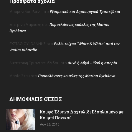
Πρόσφατα σχόλια
Εξαιρετικά και Δημιουργικά Τραπεζάκια
Μασμανιδου Ελενη
στο
Πορσελάνινες κούκλες της Marina
κατερινα Μαρκακη
στο
Bychkova
Ρολόι τοίχου “White & White” από τον
ΕΥΣΤΑΘΙΟΥ ΙΩΑΝΝΗΣ
στο
Vadim Kibardin
Αυγό ή Αβγό – Ιδού η απορία
Αικατερινη Τριανταφυλλιδου
στο
Πορσελάνινες κούκλες της Marina Bychkova
Μαρία Σταμ
στο
ΔΗΜΟΦΙΛΕΊΣ ΘΈΣΕΙΣ
Κομψό Έξυπνο Δαχτυλίδι Εξοπλισμένο με
Κουμπί Πανικού
Αυγ 26, 2016