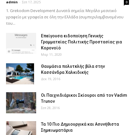
admin
-
Σεπ 17, 2025
0
1. Grekodom Development Δυνατά σημεία: Μεγάλο μεσιτικό
γραφείο με γραφεία σε όλη την Ελλάδα (συμπεριλαμβανομένου
του...
Επείγουσα ειδοποίηση Γενικής
Γραμματείας Πολιτικής Προστασίας για
Κορονοϊό
Μαρ 11, 2020
Θαυμάσια πολυτελής βίλα στην
Κασσάνδρα Χαλκιδικής
Δεκ 19, 2016
Οι Παιχνιδιάρικοι Σκίουροι από τον Vadim
Trunov
Σεπ 28, 2016
Τα 10 Πιο Δημιουργικά και Ασυνήθιστα
Σημειωματάρια