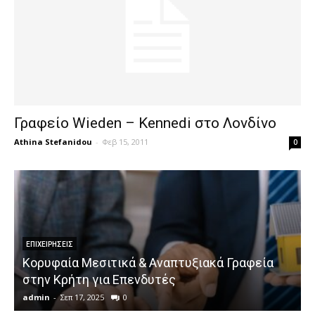
Γραφείο Wieden – Kennedi στο Λονδίνο
Athina Stefanidou
-
Φεβ 15, 2011
0
ΕΠΙΧΕΙΡΉΣΕΙΣ
Κορυφαία Μεσιτικά & Αναπτυξιακά Γραφεία
στην Κρήτη για Επενδυτές
admin
-
Σεπ 17, 2025
0
a