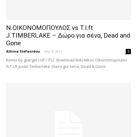
Ν.ΟΙΚΟΝΟΜΟΠΟΥΛΟΣ vs T.I.ft
J.TIMBERLAKE – Δώρο για σένα, Dead and
Gone
Athina Stefanidou
-
Απρ 8, 2011
0
Remix by giangel ( HF / FSC download link) Nikos Oikonomopoulos
ft.T.I.ft Justin Timberlake -Dwro gia sena, Dead & Gone.