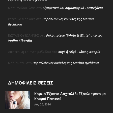
Εξαιρετικά και Δημιουργικά Τραπεζάκια
Μασμανιδου Ελενη
στο
Πορσελάνινες κούκλες της Marina
κατερινα Μαρκακη
στο
Bychkova
Ρολόι τοίχου “White & White” από τον
ΕΥΣΤΑΘΙΟΥ ΙΩΑΝΝΗΣ
στο
Vadim Kibardin
Αυγό ή Αβγό – Ιδού η απορία
Αικατερινη Τριανταφυλλιδου
στο
Πορσελάνινες κούκλες της Marina Bychkova
Μαρία Σταμ
στο
ΔΗΜΟΦΙΛΕΊΣ ΘΈΣΕΙΣ
Κομψό Έξυπνο Δαχτυλίδι Εξοπλισμένο με
Κουμπί Πανικού
Αυγ 26, 2016