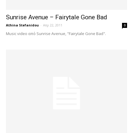
Sunrise Avenue – Fairytale Gone Bad
Athina Stefanidou
-
Απρ 22, 2011
0
Music video από Sunrise Avenue, "Fairytale Gone Bad".