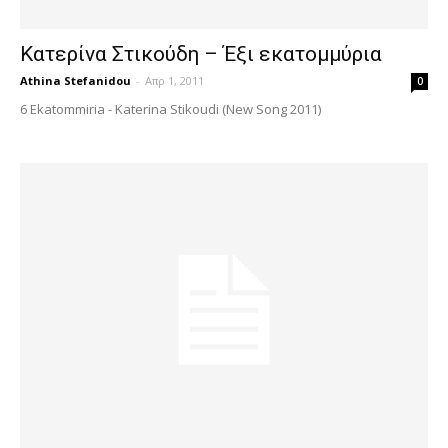
Κατερίνα Στικούδη – Έξι εκατομμύρια
Athina Stefanidou
-
Απρ 1, 2011
0
6 Ekatommiria - Katerina Stikoudi (New Song 2011)