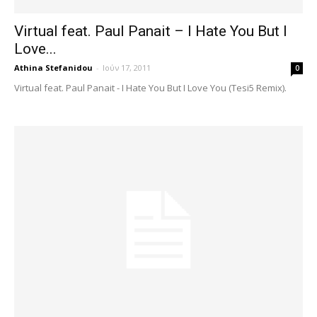
Virtual feat. Paul Panait – I Hate You But I
Love...
Athina Stefanidou
-
Ιούν 17, 2011
0
Virtual feat. Paul Panait - I Hate You But I Love You (Tesi5 Remix).