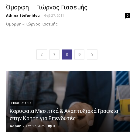
Όμορφη – Γιώργος Γιασεμής
Athina Stefanidou
-
Φεβ 27, 2011
0
Όμορφη - Γιώργος Γιασεμής.
7
8
9
ΕΠΙΧΕΙΡΉΣΕΙΣ
Κορυφαία Μεσιτικά & Αναπτυξιακά Γραφεία
στην Κρήτη για Επενδυτές
admin
-
Σεπ 17, 2025
0
a