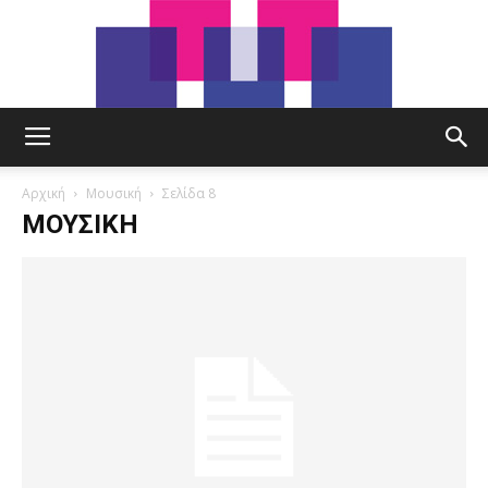
tut.gr
Αρχική
Μουσική
Σελίδα 8
ΜΟΥΣΙΚΉ