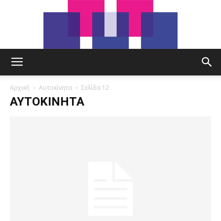
tut.gr
Αρχική
Αυτοκίνητα
Σελίδα 12
ΑΥΤΟΚΊΝΗΤΑ