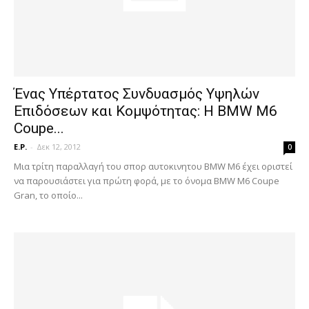
Ένας Υπέρτατος Συνδυασμός Υψηλών
Επιδόσεων και Κομψότητας: H ΒΜW M6
Coupe...
E.P.
-
Δεκ 12, 2012
0
Μια τρίτη παραλλαγή του σπορ αυτοκινητου BMW M6 έχει οριστεί
να παρουσιάστει για πρώτη φορά, με το όνομα BMW M6 Coupe
Gran, το οποίο...