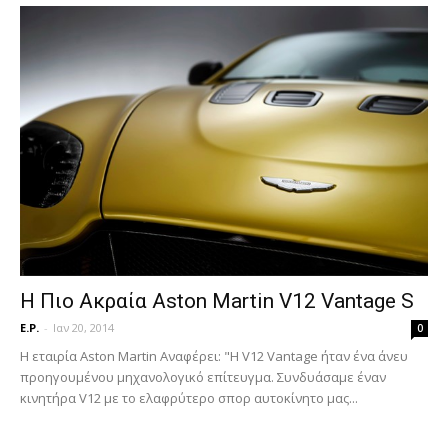
Η Πιο Ακραία Aston Martin V12 Vantage S
E.P.
-
Ιαν 20, 2014
0
Η εταιρία Aston Martin Αναφέρει: "Η V12 Vantage ήταν ένα άνευ
προηγουμένου μηχανολογικό επίτευγμα. Συνδυάσαμε έναν
κινητήρα V12 με το ελαφρύτερο σπορ αυτοκίνητο μας...