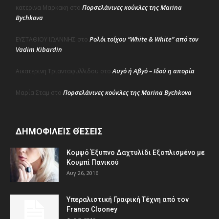
Πορσελάνινες κούκλες της Marina
κατερινα Μαρκακη
στο
Bychkova
Ρολόι τοίχου “White & White” από τον
ΕΥΣΤΑΘΙΟΥ ΙΩΑΝΝΗΣ
στο
Vadim Kibardin
Αυγό ή Αβγό – Ιδού η απορία
Αικατερινη Τριανταφυλλιδου
στο
Πορσελάνινες κούκλες της Marina Bychkova
Μαρία Σταμ
στο
ΔΗΜΟΦΙΛΕΊΣ ΘΈΣΕΙΣ
Κομψό Έξυπνο Δαχτυλίδι Εξοπλισμένο με
Κουμπί Πανικού
Αυγ 26, 2016
Υπεραλιστική Γραφική Τέχνη από τον
Franco Clooney