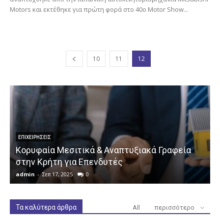
Motors και εκτέθηκε για πρώτη φορά στο 40ο Motor Show...
10
11
12
ΕΠΙΧΕΙΡΉΣΕΙΣ
Κορυφαία Μεσιτικά & Αναπτυξιακά Γραφεία
στην Κρήτη για Επενδυτές
admin
-
Σεπ 17, 2025
0
a
Τα καλύτερα άρθρα
All
περισσότερο