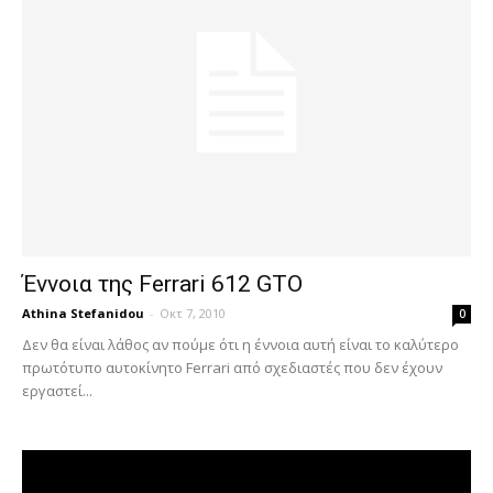
Έννοια της Ferrari 612 GTO
Athina Stefanidou
-
Οκτ 7, 2010
0
Δεν θα είναι λάθος αν πούμε ότι η έννοια αυτή είναι το καλύτερο
πρωτότυπο αυτοκίνητο Ferrari από σχεδιαστές που δεν έχουν
εργαστεί...