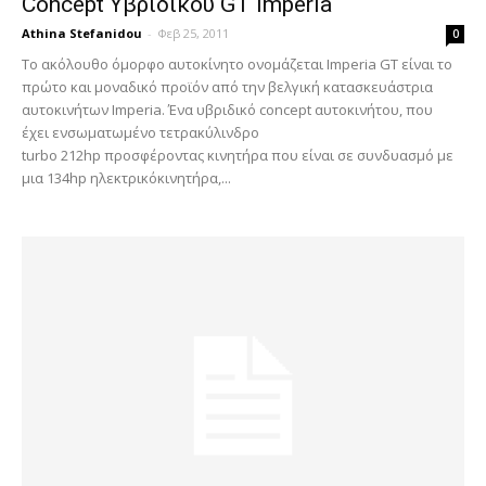
Concept Υβριδικού GT Imperia
Athina Stefanidou
-
Φεβ 25, 2011
0
Το ακόλουθο όμορφο αυτοκίνητο ονομάζεται Imperia GT είναι το
πρώτο και μοναδικό προϊόν από την βελγική κατασκευάστρια
αυτοκινήτων Imperia. Ένα υβριδικό concept αυτοκινήτου, που
έχει ενσωματωμένο τετρακύλινδρο
turbo 212hp προσφέροντας κινητήρα που είναι σε συνδυασμό με
μια 134hp ηλεκτρικόκινητήρα,...